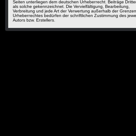
Seiten unterliegen dem deutschen Urheberrecht. Beiträge Dritte
als solche gekennzeichnet. Die Vervielfältigung, Bearbeitung,
Verbreitung und jede Art der Verwertung außerhalb der Grenze
Urheberrechtes bedürfen der schriftlichen Zustimmung des jewe
Autors bzw. Erstellers.